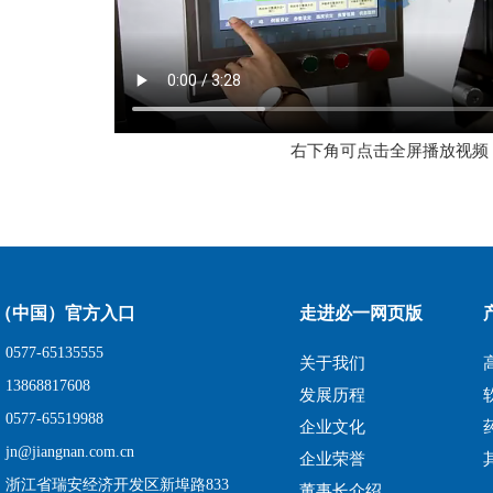
右下角可点击全屏播放视频
（中国）官方入口
走进必一网页版
577-65135555
关于我们
3868817608
发展历程
577-65519988
企业文化
n@jiangnan.com.cn
企业荣誉
：浙江省瑞安经济开发区新埠路833
董事长介绍