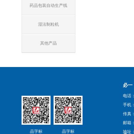
药品包装自动生产线
湿法制粒机
其他产品
必一
电话：0
手机：1
传真：0
邮箱：j
品字标
品字标
地址