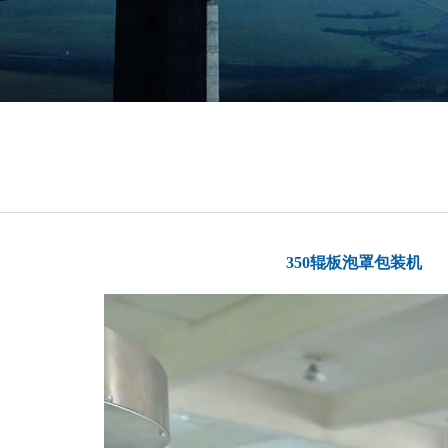
350辊板泡罩包装机